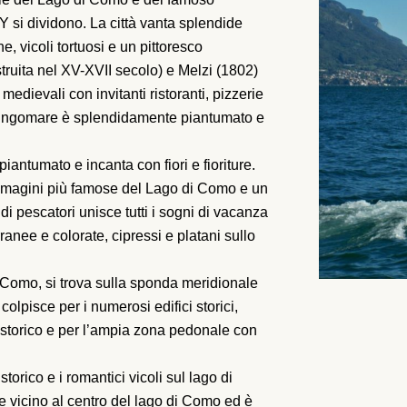
 Y si dividono. La città vanta splendide
he, vicoli tortuosi e un pittoresco
ostruita nel XV-XVII secolo) e Melzi (1802)
 medievali con invitanti ristoranti, pizzerie
 lungomare è splendidamente piantumato e
antumato e incanta con fiori e fioriture.
immagini più famose del Lago di Como e un
 di pescatori unisce tutti i sogni di vacanza
erranee e colorate, cipressi e platani sullo
 Como, si trova sulla sponda meridionale
colpisce per i numerosi edifici storici,
ro storico e per l’ampia zona pedonale con
torico e i romantici vicoli sul lago di
 vicino al centro del lago di Como ed è