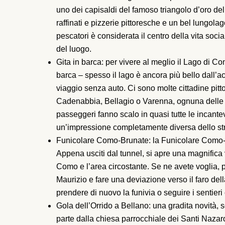
uno dei capisaldi del famoso triangolo d’oro del
raffinati e pizzerie pittoresche e un bel lungolag
pescatori è considerata il centro della vita social
del luogo.
Gita in barca: per vivere al meglio il Lago di Co
barca – spesso il lago è ancora più bello dall’acq
viaggio senza auto. Ci sono molte cittadine pitt
Cadenabbia, Bellagio o Varenna, ognuna delle qua
passeggeri fanno scalo in quasi tutte le incantev
un’impressione completamente diversa dello st
Funicolare Como-Brunate: la Funicolare Como-B
Appena usciti dal tunnel, si apre una magnifica
Como e l’area circostante. Se ne avete voglia,
Maurizio e fare una deviazione verso il faro dell
prendere di nuovo la funivia o seguire i sentieri 
Gola dell’Orrido a Bellano: una gradita novità, s
parte dalla chiesa parrocchiale dei Santi Nazaro