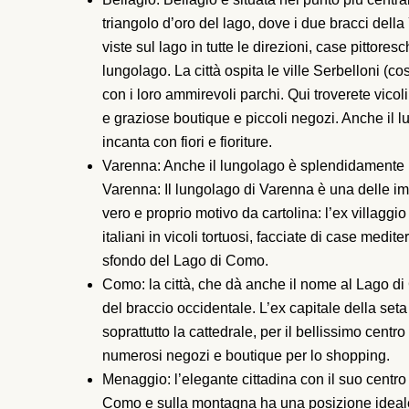
triangolo d’oro del lago, dove i due bracci della
viste sul lago in tutte le direzioni, case pittoresc
lungolago. La città ospita le ville Serbelloni (c
con i loro ammirevoli parchi. Qui troverete vicoli
e graziose boutique e piccoli negozi. Anche il
incanta con fiori e fioriture.
Varenna: Anche il lungolago è splendidamente pi
Varenna: Il lungolago di Varenna è una delle 
vero e proprio motivo da cartolina: l’ex villaggio
italiani in vicoli tortuosi, facciate di case medit
sfondo del Lago di Como.
Como: la città, che dà anche il nome al Lago di
del braccio occidentale. L’ex capitale della seta 
soprattutto la cattedrale, per il bellissimo cent
numerosi negozi e boutique per lo shopping.
Menaggio: l’elegante cittadina con il suo centro s
Como e sulla montagna ha una posizione ideale