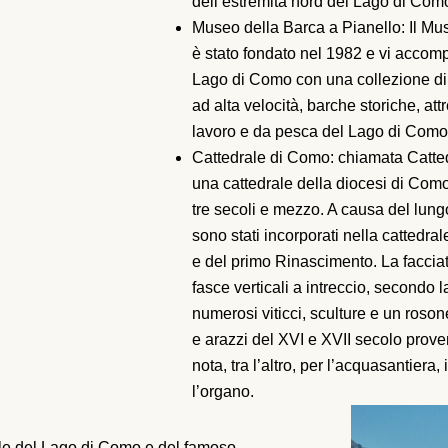
dell’estremità nord del Lago di Com
Museo della Barca a Pianello: Il Mus
è stato fondato nel 1982 e vi accomp
Lago di Como con una collezione di o
ad alta velocità, barche storiche, at
lavoro e da pesca del Lago di Como,
Cattedrale di Como: chiamata Catte
una cattedrale della diocesi di Como
tre secoli e mezzo. A causa del lungo
sono stati incorporati nella cattedral
e del primo Rinascimento. La facciat
fasce verticali a intreccio, secondo 
numerosi viticci, sculture e un roso
e arazzi del XVI e XVII secolo prove
nota, tra l’altro, per l’acquasantiera
l’organo.
ale del Lago di Como e del famoso