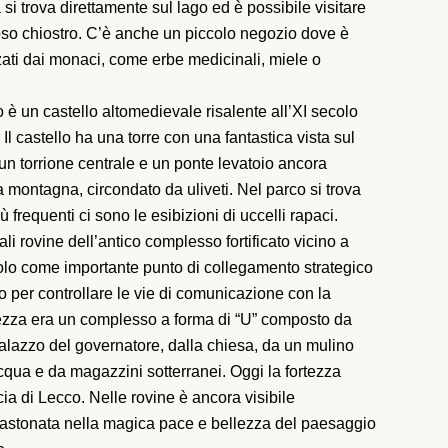
 si trova direttamente sul lago ed è possibile visitare
amoso chiostro. C’è anche un piccolo negozio dove è
zzati dai monaci, come erbe medicinali, miele o
io è un castello altomedievale risalente all’XI secolo
l castello ha una torre con una fantastica vista sul
 un torrione centrale e un ponte levatoio ancora
la montagna, circondato da uliveti. Nel parco si trova
ù frequenti ci sono le esibizioni di uccelli rapaci.
li rovine dell’antico complesso fortificato vicino a
colo come importante punto di collegamento strategico
o per controllare le vie di comunicazione con la
rtezza era un complesso a forma di “U” composto da
l palazzo del governatore, dalla chiesa, da un mulino
acqua e da magazzini sotterranei. Oggi la fortezza
ia di Lecco. Nelle rovine è ancora visibile
 incastonata nella magica pace e bellezza del paesaggio