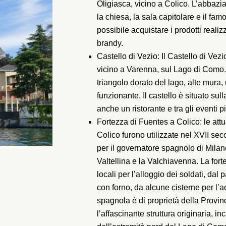
Oligiasca, vicino a Colico. L’abbazia
la chiesa, la sala capitolare e il f
possibile acquistare i prodotti reali
brandy.
Castello di Vezio: Il Castello di Vez
vicino a Varenna, sul Lago di Como. I
triangolo dorato del lago, alte mura,
funzionante. Il castello è situato sul
anche un ristorante e tra gli eventi pi
Fortezza di Fuentes a Colico: le attua
Colico furono utilizzate nel XVII se
per il governatore spagnolo di Milan
Valtellina e la Valchiavenna. La fo
locali per l’alloggio dei soldati, da
con forno, da alcune cisterne per l’
spagnola è di proprietà della Provinc
l’affascinante struttura originaria,