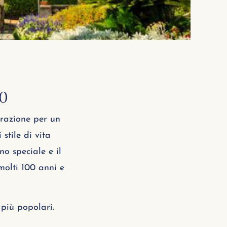
mo
irazione per un
stile di vita
o speciale e il
molti 100 anni e
 più popolari.