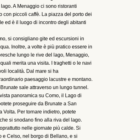
 lago. A Menaggio ci sono ristoranti
o con piccoli caffè. La piazza del porto dei
e ed è il luogo di incontro degli abitanti
mo, si consigliano gite ed escursioni in
ua. Inoltre, a volte è più pratico essere in
oresche lungo le rive del lago, Menaggio,
li merita una visita. I traghetti o le navi
oli località. Dal mare si ha
raordinario paesaggio lacustre e montano.
runate sale attraverso un lungo tunnel.
 vista panoramica su Como, il Lago di
 potete proseguire da Brunate a San
a Volta. Per tornare indietro, potete
che si snodano fino alla riva del lago.
oprattutto nelle giornate più calde. Si
 e Celso, nel borgo di Bellano, e si