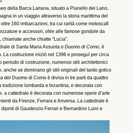
o.
eo della Barca Lariana, situato a Pianello del Lario,
agna in un viaggio attraverso la storia marittima del
ltre 160 imbarcazioni, tra cui rarità come motoscafi
trezzature e accessori, oltre alle famose gondole da
 chiamate anche chiatte “Lucia”.
drale di Santa Maria Assunta o
Duomo di Como
, è
. La costruzione iniziò nel 1396 e proseguì per circa
 periodo di costruzione, numerosi stili architettonici
e, anche se dominano gli stili originali del tardo gotico
a del Duomo di Como è divisa in tre parti da quattro
la tradizione lombarda e bizantina, e decorata con
ne. a cattedrale è decorata con numerose opere d’arte
nienti da Firenze, Ferrara e Anversa. La cattedrale è
, i dipinti di Gaudenzio Ferrari e Bernardino Luini e