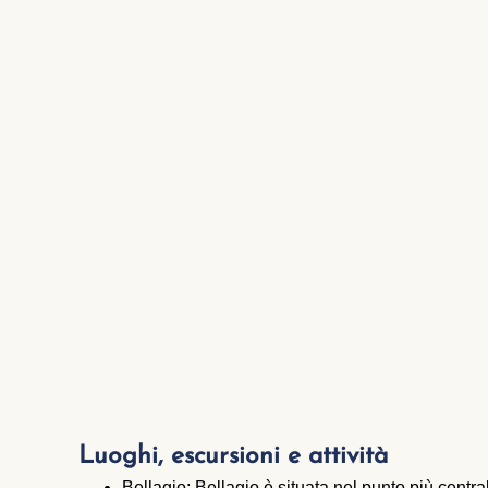
Luoghi, escursioni e attività
Bellagio:
Bellagio
è situata nel punto più centr