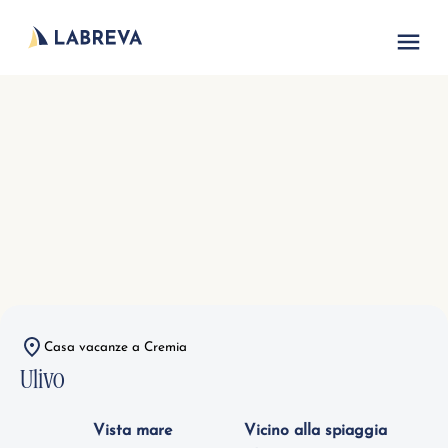
Alloggi per vacanze
Lago di Como
Nord Italia
Casa vacanze a Cremia
Ulivo
Vista mare
Vicino alla spiaggia