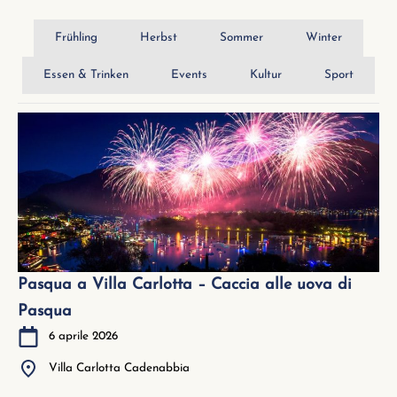
Frühling
Herbst
Sommer
Winter
Essen & Trinken
Events
Kultur
Sport
Pasqua a Villa Carlotta – Caccia alle uova di
Pasqua
6 aprile 2026
Villa Carlotta Cadenabbia