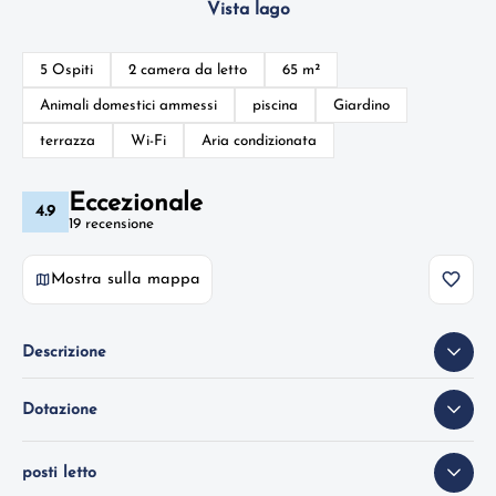
Vista lago
5 Ospiti
2 camera da letto
65 m²
Animali domestici ammessi
piscina
Giardino
terrazza
Wi-Fi
Aria condizionata
Eccezionale
4.9
19 recensione
Mostra sulla mappa
Descrizione
Dotazione
posti letto