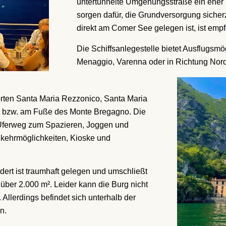
untertunnelte Umgehungsstraße ein eher r
sorgen dafür, die Grundversorgung sicher
direkt am Comer See gelegen ist, ist emp
Die Schiffsanlegestelle bietet Ausflugsmö
Menaggio, Varenna oder in Richtung Norde
rten Santa Maria Rezzonico, Santa Maria
r bzw. am Fuße des Monte Bregagno. Die
-Uferweg zum Spazieren, Joggen und
nkehrmöglichkeiten, Kioske und
ert ist traumhaft gelegen und umschließt
über 2.000 m². Leider kann die Burg nicht
. Allerdings befindet sich unterhalb der
n.