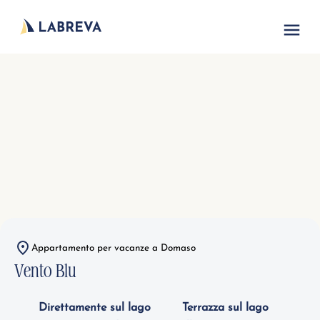
Alloggi per vacanze
Lago di Como
Nord Italia
Appartamento per vacanze a Domaso
Vento Blu
Direttamente sul lago
Terrazza sul lago