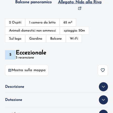
Balcone panoramico
Allegato: Nido alla Riva
2 Ospiti
1 camera da letto
65 m²
Animali domestici non ammessi
spiaggia: 50m
Sul lago
Giardino
Balcone
Wi-Fi
Eccezionale
5
5 recensione
Mostra sulla mappa
Descrizione
Dotazione