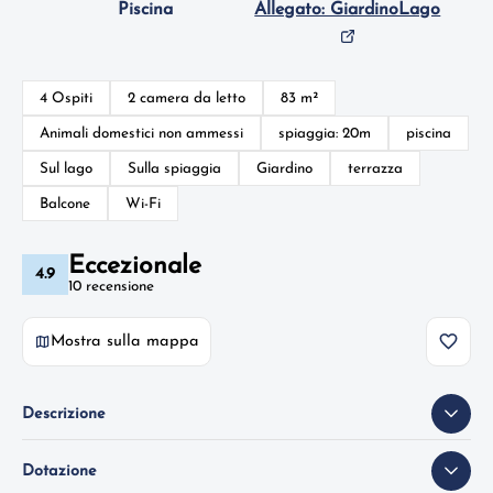
Piscina
Allegato: GiardinoLago
4 Ospiti
2 camera da letto
83 m²
Animali domestici non ammessi
spiaggia: 20m
piscina
Sul lago
Sulla spiaggia
Giardino
terrazza
Balcone
Wi-Fi
Eccezionale
4.9
10 recensione
Mostra sulla mappa
Descrizione
Dotazione