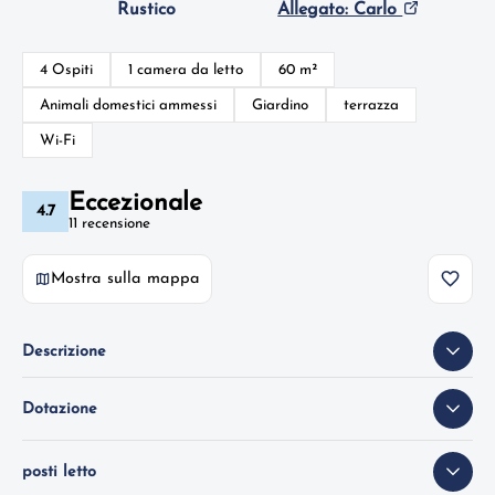
Rustico
Allegato: Carlo
4 Ospiti
1 camera da letto
60 m²
Animali domestici ammessi
Giardino
terrazza
Wi-Fi
Eccezionale
4.7
11 recensione
Mostra sulla mappa
Descrizione
Dotazione
posti letto