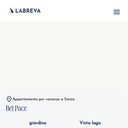
Alloggi per vacanze
Lago di Como
Nord Italia
Appartamento per vacanze a Sorico
Bel Pace
giardino
Vista lago