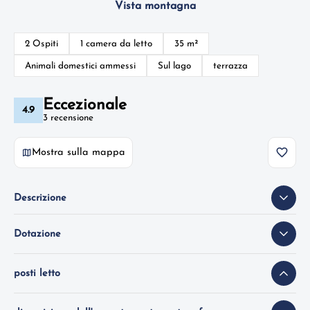
Vista montagna
2 Ospiti
1 camera da letto
35 m²
Animali domestici ammessi
Sul lago
terrazza
Eccezionale
4.9
3 recensione
Mostra sulla mappa
Descrizione
Dotazione
posti letto