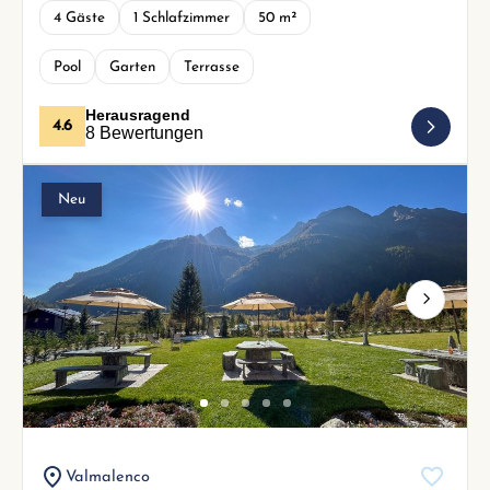
4 Gäste
1 Schlafzimmer
50 m²
Pool
Garten
Terrasse
Herausragend
4.6
8 Bewertungen
Neu
Next
Valmalenco