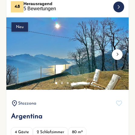
Herausragend
4.8
5 Bewertungen
Neu
Next
Stazzona
Argentina
4 Gäste
2 Schlafzimmer
80 m²