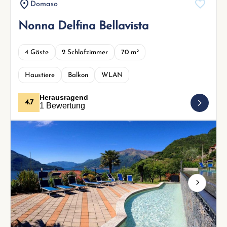
Domaso
Nonna Delfina Bellavista
4 Gäste
2 Schlafzimmer
70 m²
Haustiere
Balkon
WLAN
Herausragend
4.7
1 Bewertung
Next