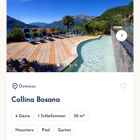
Next
Domaso
Collina Bosana
4 Gäste
1 Schlafzimmer
50 m²
Haustiere
Pool
Garten