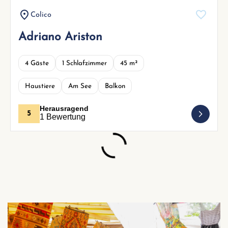
Colico
Adriano Ariston
4 Gäste
1 Schlafzimmer
45 m²
Haustiere
Am See
Balkon
Herausragend
5
1 Bewertung