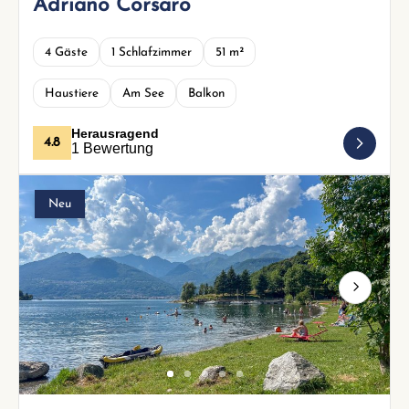
Adriano Corsaro
4 Gäste
1 Schlafzimmer
51 m²
Haustiere
Am See
Balkon
Herausragend
4.8
1 Bewertung
Neu
Next