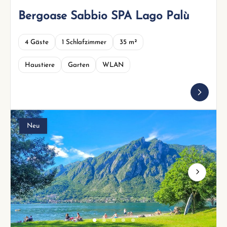
Bergoase Sabbio SPA Lago Palù
4 Gäste
1 Schlafzimmer
35 m²
Haustiere
Garten
WLAN
Neu
Next