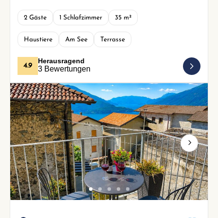
2 Gäste
1 Schlafzimmer
35 m²
Haustiere
Am See
Terrasse
Herausragend
4.9
3 Bewertungen
Next