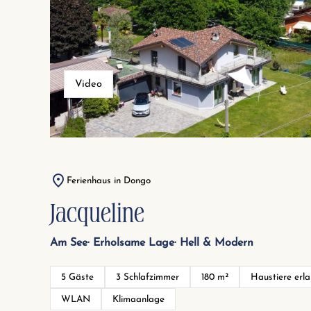
Video
Ferienhaus in Dongo
Jacqueline
Am See
Erholsame Lage
Hell & Modern
5 Gäste
3 Schlafzimmer
180 m²
Haustiere erl
WLAN
Klimaanlage