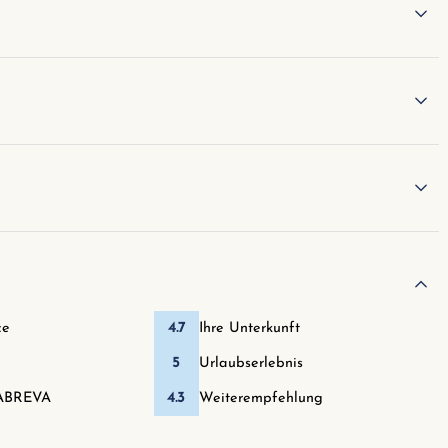
ce
4.7
Ihre Unterkunft
5
Urlaubserlebnis
ABREVA
4.3
Weiterempfehlung