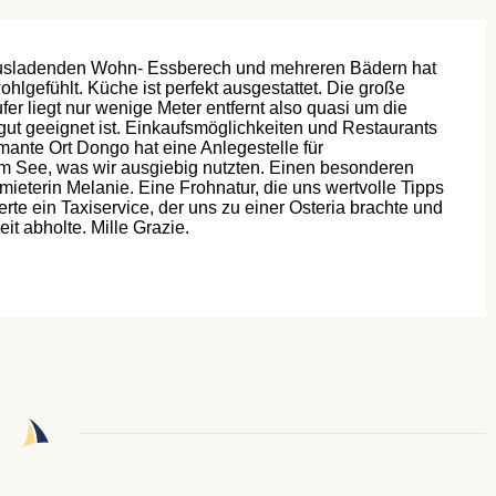
ausladenden Wohn- Essberech und mehreren Bädern hat
hlgefühlt. Küche ist perfekt ausgestattet. Die große
er liegt nur wenige Meter entfernt also quasi um die
gut geeignet ist. Einkaufsmöglichkeiten und Restaurants
rmante Ort Dongo hat eine Anlegestelle für
am See, was wir ausgiebig nutzten. Einen besonderen
ieterin Melanie. Eine Frohnatur, die uns wertvolle Tipps
ierte ein Taxiservice, der uns zu einer Osteria brachte und
it abholte. Mille Grazie.