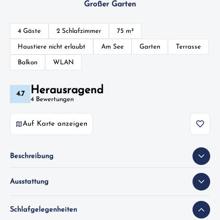
Großer Garten
4 Gäste
2 Schlafzimmer
75 m²
Haustiere nicht erlaubt
Am See
Garten
Terrasse
Balkon
WLAN
Herausragend
4.7
4 Bewertungen
Auf Karte anzeigen
Beschreibung
Ausstattung
Schlafgelegenheiten