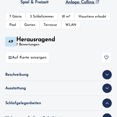
Spiel & Freizeit
Anlage: Collina
7 Gäste
3 Schlafzimmer
81 m²
Haustiere erlaubt
Pool
Garten
Terrasse
WLAN
Herausragend
4.9
7 Bewertungen
Auf Karte anzeigen
Beschreibung
Ausstattung
Schlafgelegenheiten