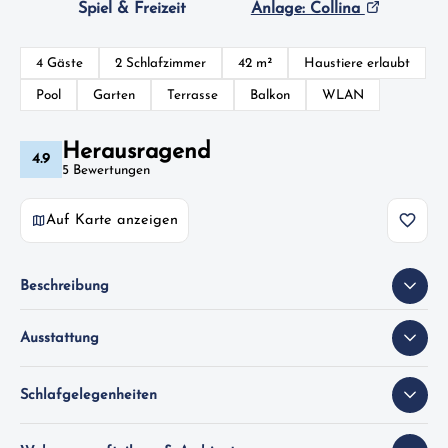
Spiel & Freizeit
Anlage: Collina
4 Gäste
2 Schlafzimmer
42 m²
Haustiere erlaubt
Pool
Garten
Terrasse
Balkon
WLAN
Herausragend
4.9
5 Bewertungen
Auf Karte anzeigen
Beschreibung
Ausstattung
Schlafgelegenheiten