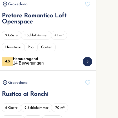
Gravedona
Pretore Romantico Loft
Openspace
2 Gäste
1 Schlafzimmer
45 m²
Haustiere
Pool
Garten
Herausragend
4.8
14 Bewertungen
Gravedona
Rustico ai Ronchi
6 Gäste
2 Schlafzimmer
70 m²