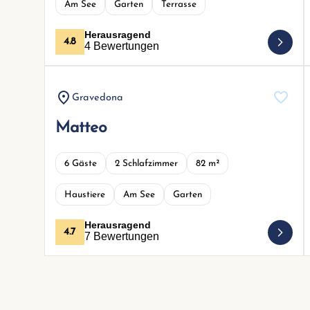
Am See
Garten
Terrasse
Herausragend
4.8
4 Bewertungen
Gravedona
Matteo
6 Gäste
2 Schlafzimmer
82 m²
Haustiere
Am See
Garten
Herausragend
4.7
7 Bewertungen