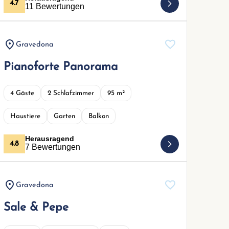
4.7
11 Bewertungen
Gravedona
Pianoforte Panorama
4 Gäste
2 Schlafzimmer
95 m²
Haustiere
Garten
Balkon
Herausragend
4.8
7 Bewertungen
Gravedona
Sale & Pepe