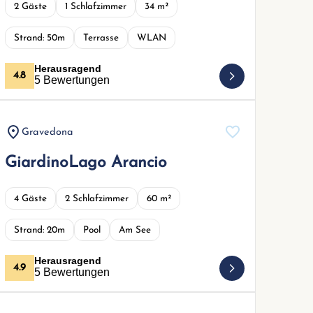
2 Gäste
1 Schlafzimmer
34 m²
Strand: 50m
Terrasse
WLAN
Herausragend
4.8
5 Bewertungen
Gravedona
GiardinoLago Arancio
4 Gäste
2 Schlafzimmer
60 m²
Strand: 20m
Pool
Am See
Herausragend
4.9
5 Bewertungen