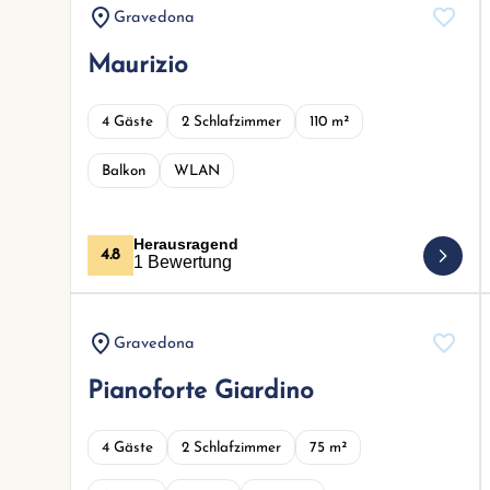
Gravedona
Maurizio
4 Gäste
2 Schlafzimmer
110 m²
Balkon
WLAN
Herausragend
4.8
1 Bewertung
Gravedona
Pianoforte Giardino
4 Gäste
2 Schlafzimmer
75 m²