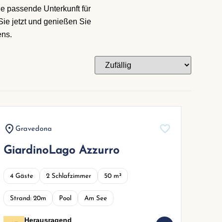
ie passende Unterkunft für
ie jetzt und genießen Sie
ens.
Gravedona
GiardinoLago Azzurro
4 Gäste
2 Schlafzimmer
50 m²
Strand: 20m
Pool
Am See
Herausragend