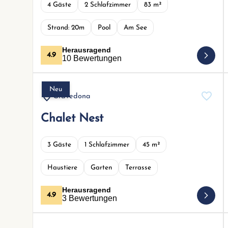
4 Gäste
2 Schlafzimmer
83 m²
Strand: 20m
Pool
Am See
Herausragend
4.9
10 Bewertungen
Neu
Gravedona
Chalet Nest
3 Gäste
1 Schlafzimmer
45 m²
Haustiere
Garten
Terrasse
Herausragend
4.9
3 Bewertungen