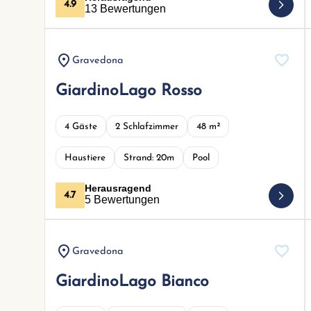
4.9
13 Bewertungen
Gravedona
GiardinoLago Rosso
4 Gäste
2 Schlafzimmer
48 m²
Haustiere
Strand: 20m
Pool
Herausragend
4.7
5 Bewertungen
Gravedona
GiardinoLago Bianco